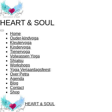
Ga
direct
naar
de
HEART & SOUL
hoofdinhoud
Home
Ouder-kindyoga
Kleuteryoga
Kinderyoga
Tieneryoga
Volwassen Yoga
Shiatsu
Workshops
Yoga Verjaardagsfeest
Over Petra
Agenda
Blog
Contact
Shop
HEART & SOUL